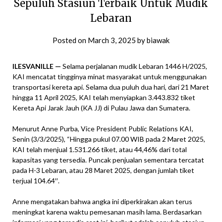
Sepuluh Stasiun Terbaik Untuk Mudik
Lebaran
Posted on
March 3, 2025
by
biawak
ILESVANILLE —
Selama perjalanan mudik Lebaran 1446 H/2025,
KAI mencatat tingginya minat masyarakat untuk menggunakan
transportasi kereta api. Selama dua puluh dua hari, dari 21 Maret
hingga 11 April 2025, KAI telah menyiapkan 3.443.832 tiket
Kereta Api Jarak Jauh (KA JJ) di Pulau Jawa dan Sumatera.
Menurut Anne Purba, Vice President Public Relations KAI,
Senin (3/3/2025), “Hingga pukul 07.00 WIB pada 2 Maret 2025,
KAI telah menjual 1.531.266 tiket, atau 44,46% dari total
kapasitas yang tersedia. Puncak penjualan sementara tercatat
pada H-3 Lebaran, atau 28 Maret 2025, dengan jumlah tiket
terjual 104.64′′.
Anne mengatakan bahwa angka ini diperkirakan akan terus
meningkat karena waktu pemesanan masih lama. Berdasarkan