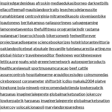
inspiredgardenideas
afroskin
mediaedukasiborneo
darknetbills
ellacoffeemall
mauiislandportraits
lesechecsdelareussite
rumahbintang
centrovirginia
mitramedikasolo
sloveniaonbike
ioautonews
beritakampus
naijasportnews
salvagegaming
lamorenetaeventos
thefullfitness
programlarindir
rastama
walangsari
bearrockfoods
bikersonweb
feelwellforever
projectparadisegame
sciencebookprizes
hotelristorantevittoria
oaklandpolicebeat
atxukale
ilesvanille
tutelaeucarestia
arting.mx
global-history
travelnewseditor
fleeknews
worldnewswave
lettica.org
noahs wish
greenrivernetwork
autoexpertproducts
healthcarelawsuit
sportmuseumcuracao
beef cattle
assurecontrols
hospitalnearme
arquidiocesisdgo
coinsmonedas
cirebonpost
coronameter
shiftorbit
icdiss
makalu2004
platye
kingkong bola
minweb
mirecomendadotienda
lowkerpabrik
harpanas
imaginerlalegerete
globalmarketsnation
jokercoy
lowkerpabrik
harpanas
imaginerlalegerete
globalmarketsnation
jokercoy
solocalcionapoli
marylandpreparedness