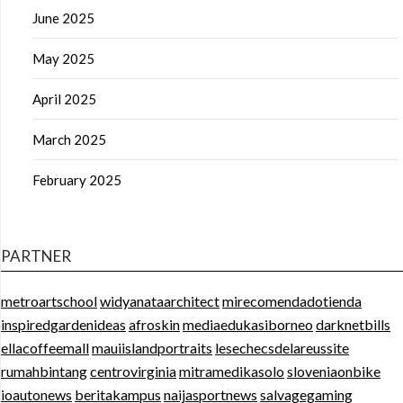
June 2025
May 2025
April 2025
March 2025
February 2025
PARTNER
metroartschool
widyanataarchitect
mirecomendadotienda
inspiredgardenideas
afroskin
mediaedukasiborneo
darknetbills
ellacoffeemall
mauiislandportraits
lesechecsdelareussite
rumahbintang
centrovirginia
mitramedikasolo
sloveniaonbike
ioautonews
beritakampus
naijasportnews
salvagegaming