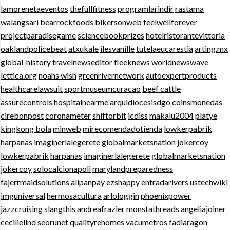
lamorenetaeventos
thefullfitness
programlarindir
rastama
walangsari
bearrockfoods
bikersonweb
feelwellforever
projectparadisegame
sciencebookprizes
hotelristorantevittoria
oaklandpolicebeat
atxukale
ilesvanille
tutelaeucarestia
arting.mx
global-history
travelnewseditor
fleeknews
worldnewswave
lettica.org
noahs wish
greenrivernetwork
autoexpertproducts
healthcarelawsuit
sportmuseumcuracao
beef cattle
assurecontrols
hospitalnearme
arquidiocesisdgo
coinsmonedas
cirebonpost
coronameter
shiftorbit
icdiss
makalu2004
platye
kingkong bola
minweb
mirecomendadotienda
lowkerpabrik
harpanas
imaginerlalegerete
globalmarketsnation
jokercoy
lowkerpabrik
harpanas
imaginerlalegerete
globalmarketsnation
jokercoy
solocalcionapoli
marylandpreparedness
fajerrmaidsolutions
alipanpay
ezshappy
entradarivers
ustechwiki
imguniversal
hermosacultura
arlologgin
phoenixpower
jazzcruising
slangthis
andreafrazier
monstathreads
angeliajoiner
cecilielind
seorunet
qualityrehomes
vacumetros
fadiaragon