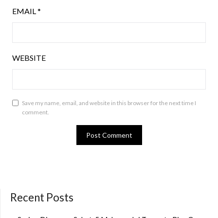
EMAIL
*
WEBSITE
Save my name, email, and website in this browser for the next time I
comment.
Recent Posts