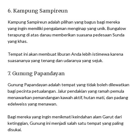
6. Kampung Sampireun
Kampung Sampireun adalah pilihan yang bagus bagi mereka
yang ingin memiliki pengalaman menginap yang unik. Bungalow
terapung di atas danau memberikan suasana pedesaan Sunda
yang khas.
Tempat ini akan membuat liburan Anda lebih istimewa karena
suasananya yang tenang dan udaranya yang sejuk.
7. Gunung Papandayan
Gunung Papandayan adalah tempat yang tidak boleh dilewatkan
bagi pecinta petualangan. Jalur pendakian yang ramah pemula
menawarkan pemandangan kawah aktif, hutan mati, dan padang
edelweiss yang menawan.
Bagi mereka yang ingin menikmati keindahan alam Garut dari
ketinggian, Gunung ini menjadi salah satu tempat yang paling
disukai.