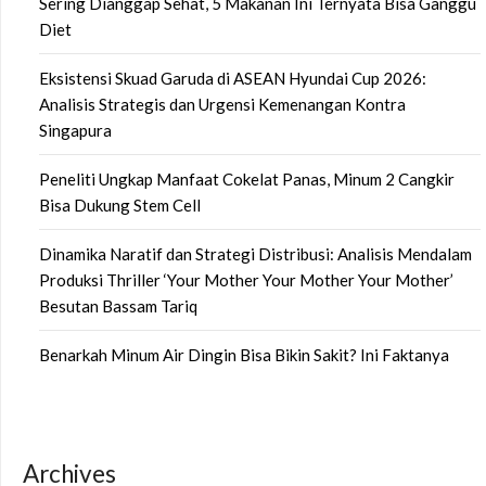
Sering Dianggap Sehat, 5 Makanan Ini Ternyata Bisa Ganggu
Diet
Eksistensi Skuad Garuda di ASEAN Hyundai Cup 2026:
Analisis Strategis dan Urgensi Kemenangan Kontra
Singapura
Peneliti Ungkap Manfaat Cokelat Panas, Minum 2 Cangkir
Bisa Dukung Stem Cell
Dinamika Naratif dan Strategi Distribusi: Analisis Mendalam
Produksi Thriller ‘Your Mother Your Mother Your Mother’
Besutan Bassam Tariq
Benarkah Minum Air Dingin Bisa Bikin Sakit? Ini Faktanya
Archives