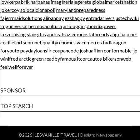
lowkerpabrik
harpanas
imaginerlalegerete
globalmarketsnation
jokercoy
solocalcionapoli
marylandpreparedness
fajerrmaidsolutions
alipanpay
ezshappy
entradarivers
ustechwiki
imguniversal
hermosacultura
arlologgin
phoenixpower
jazzcruising
slangthis
andreafrazier
monstathreads
angeliajoiner
cecilielind
seorunet
qualityrehomes
vacumetros
fadiaragon
foryouto
paydayloansilr
coupancode
joshuaflinn
conformable-jp
winifred
arcticgreen
readbyfamous
itcort.autos
bikersonweb
feelwellforever
SPONSOR
TOP SEARCH
©2026 ILESVANILLE TRAVEL
| Design:
Newspaperly