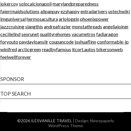
jokercoy
solocalcionapoli
marylandpreparedness
fajerrmaidsolutions
alipanpay
ezshappy
entradarivers
ustechwiki
imguniversal
hermosacultura
arlologgin
phoenixpower
jazzcruising
slangthis
andreafrazier
monstathreads
angeliajoiner
cecilielind
seorunet
qualityrehomes
vacumetros
fadiaragon
foryouto
paydayloansilr
coupancode
joshuaflinn
conformable-jp
winifred
arcticgreen
readbyfamous
itcort.autos
bikersonweb
feelwellforever
SPONSOR
TOP SEARCH
©2026 ILESVANILLE TRAVEL
| Design:
Newspaperly
WordPress Theme