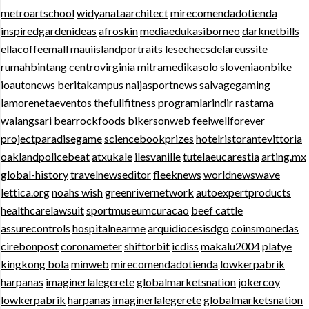
metroartschool
widyanataarchitect
mirecomendadotienda
inspiredgardenideas
afroskin
mediaedukasiborneo
darknetbills
ellacoffeemall
mauiislandportraits
lesechecsdelareussite
rumahbintang
centrovirginia
mitramedikasolo
sloveniaonbike
ioautonews
beritakampus
naijasportnews
salvagegaming
lamorenetaeventos
thefullfitness
programlarindir
rastama
walangsari
bearrockfoods
bikersonweb
feelwellforever
projectparadisegame
sciencebookprizes
hotelristorantevittoria
oaklandpolicebeat
atxukale
ilesvanille
tutelaeucarestia
arting.mx
global-history
travelnewseditor
fleeknews
worldnewswave
lettica.org
noahs wish
greenrivernetwork
autoexpertproducts
healthcarelawsuit
sportmuseumcuracao
beef cattle
assurecontrols
hospitalnearme
arquidiocesisdgo
coinsmonedas
cirebonpost
coronameter
shiftorbit
icdiss
makalu2004
platye
kingkong bola
minweb
mirecomendadotienda
lowkerpabrik
harpanas
imaginerlalegerete
globalmarketsnation
jokercoy
lowkerpabrik
harpanas
imaginerlalegerete
globalmarketsnation