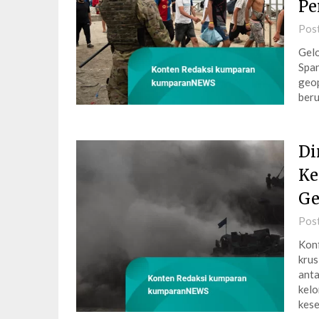
Pe
Pos
Gelo
Span
geop
beru
Di
Ke
Ge
Pos
Konf
krus
anta
kelo
kes