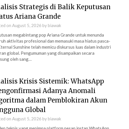
alisis Strategis di Balik Keputusan
atus Ariana Grande
ted on
August 5, 2026
by
biawak
tusan megabintang pop Ariana Grande untuk menunda
ruh aktivitas profesional dan memasuki masa hiatus pasca-
Eternal Sunshine telah memicu diskursus luas dalam industri
ran global. Pengumuman yang disampaikan secara
sung oleh sang…
alisis Krisis Sistemik: WhatsApp
ngonfirmasi Adanya Anomali
goritma dalam Pemblokiran Akun
ngguna Global
ted on
August 5, 2026
by
biawak
den teknis yang menimpa platform pesan instan WhatsApp