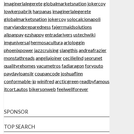
imaginerlalegerete
globalmarketsnation
jokercoy
lowkerpabrik
harpanas
imaginerlalegerete
globalmarketsnation
jokercoy
solocalcionapoli
marylandpreparedness
fajerrmaidsolutions
alipanpay
ezshappy
entradarivers
ustechwiki
imguniversal
hermosacultura
arlologgin
phoenixpower
jazzcruising
slangthis
andreafrazier
monstathreads
angeliajoiner
cecilielind
seorunet
qualityrehomes
vacumetros
fadiaragon
foryouto
paydayloansilr
coupancode
joshuaflinn
conformable-jp
winifred
arcticgreen
readbyfamous
itcort.autos
bikersonweb
feelwellforever
SPONSOR
TOP SEARCH