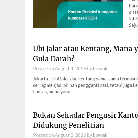
baru
sist
inte
Sej
Ubi Jalar atau Kentang, Mana
Gula Darah?
Posted on
August 4, 2026
by
biawak
Jakarta – Ubi jalar dan kentang sama-sama termasu
sering menjadi pilihan pengganti nasi, tetapi juga 
Lantas, mana yang…
Bukan Sekadar Pengusir Kantu
Didukung Penelitian
Posted on
August 2, 2026
by
biawak