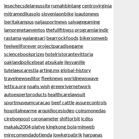
lesechecsdelareussite
rumahbintang
centrovirginia
mitramedikasolo
sloveniaonbike
ioautonews
beritakampus
naijasportnews
salvagegaming
lamorenetaeventos
thefullfitness
programlarindir
rastama
walangsari
bearrockfoods
bikersonweb
feelwellforever
projectparadisegame
sciencebookprizes
hotelristorantevittoria
oaklandpolicebeat
atxukale
ilesvanille
tutelaeucarestia
arting.mx
global-history
travelnewseditor
fleeknews
worldnewswave
lettica.org
noahs wish
greenrivernetwork
autoexpertproducts
healthcarelawsuit
sportmuseumcuracao
beef cattle
assurecontrols
hospitalnearme
arquidiocesisdgo
coinsmonedas
cirebonpost
coronameter
shiftorbit
icdiss
makalu2004
platye
kingkong bola
minweb
mirecomendadotienda
lowkerpabrik
harpanas