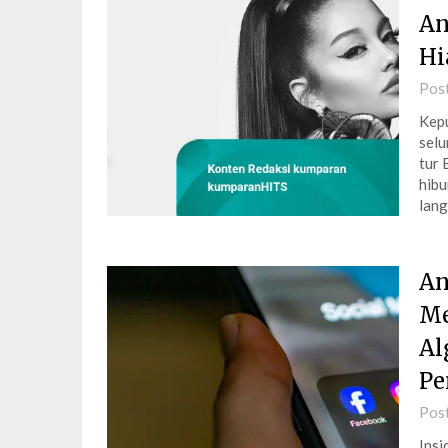
An
Hi
Pos
Kepu
selu
tur 
hibu
lang
An
Me
Al
Pe
Pos
Insi