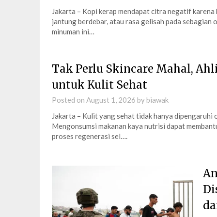
Jakarta – Kopi kerap mendapat citra negatif karena
jantung berdebar, atau rasa gelisah pada sebagian 
minuman ini…
Tak Perlu Skincare Mahal, Ah
untuk Kulit Sehat
Posted on
August 1, 2026
by
biawak
Jakarta – Kulit yang sehat tidak hanya dipengaruhi 
Mengonsumsi makanan kaya nutrisi dapat membantu 
proses regenerasi sel….
An
Di
da