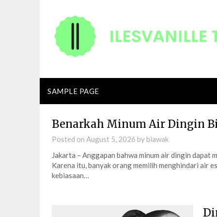
Skip
to
content
SAMPLE PAGE
Benarkah Minum Air Dingin Bis
Posted on
August 5, 2026
by
biawak
Jakarta – Anggapan bahwa minum air dingin dapat m
Karena itu, banyak orang memilih menghindari air e
kebiasaan…
Di