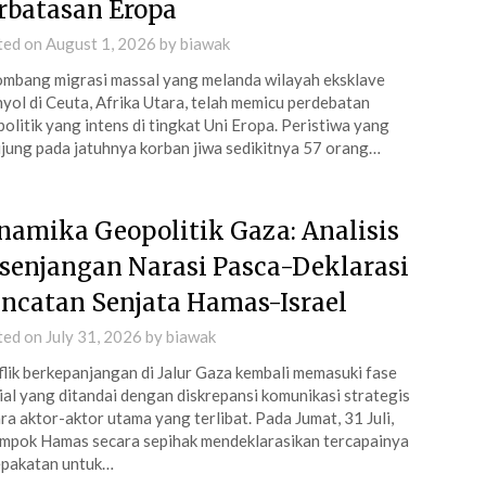
rbatasan Eropa
ted on
August 1, 2026
by
biawak
mbang migrasi massal yang melanda wilayah eksklave
yol di Ceuta, Afrika Utara, telah memicu perdebatan
olitik yang intens di tingkat Uni Eropa. Peristiwa yang
jung pada jatuhnya korban jiwa sedikitnya 57 orang…
namika Geopolitik Gaza: Analisis
senjangan Narasi Pasca-Deklarasi
ncatan Senjata Hamas-Israel
ted on
July 31, 2026
by
biawak
lik berkepanjangan di Jalur Gaza kembali memasuki fase
ial yang ditandai dengan diskrepansi komunikasi strategis
ra aktor-aktor utama yang terlibat. Pada Jumat, 31 Juli,
mpok Hamas secara sepihak mendeklarasikan tercapainya
epakatan untuk…