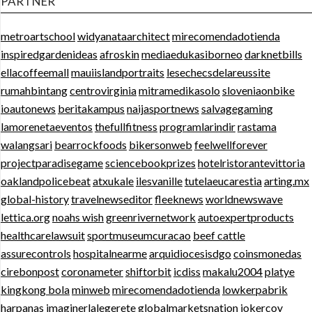
PARTNER
metroartschool
widyanataarchitect
mirecomendadotienda
inspiredgardenideas
afroskin
mediaedukasiborneo
darknetbills
ellacoffeemall
mauiislandportraits
lesechecsdelareussite
rumahbintang
centrovirginia
mitramedikasolo
sloveniaonbike
ioautonews
beritakampus
naijasportnews
salvagegaming
lamorenetaeventos
thefullfitness
programlarindir
rastama
walangsari
bearrockfoods
bikersonweb
feelwellforever
projectparadisegame
sciencebookprizes
hotelristorantevittoria
oaklandpolicebeat
atxukale
ilesvanille
tutelaeucarestia
arting.mx
global-history
travelnewseditor
fleeknews
worldnewswave
lettica.org
noahs wish
greenrivernetwork
autoexpertproducts
healthcarelawsuit
sportmuseumcuracao
beef cattle
assurecontrols
hospitalnearme
arquidiocesisdgo
coinsmonedas
cirebonpost
coronameter
shiftorbit
icdiss
makalu2004
platye
kingkong bola
minweb
mirecomendadotienda
lowkerpabrik
harpanas
imaginerlalegerete
globalmarketsnation
jokercoy