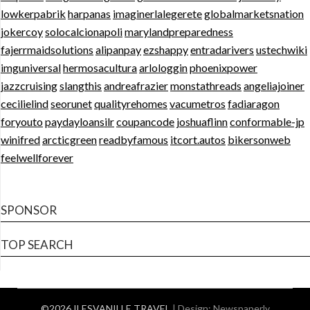
lowkerpabrik
harpanas
imaginerlalegerete
globalmarketsnation
jokercoy
solocalcionapoli
marylandpreparedness
fajerrmaidsolutions
alipanpay
ezshappy
entradarivers
ustechwiki
imguniversal
hermosacultura
arlologgin
phoenixpower
jazzcruising
slangthis
andreafrazier
monstathreads
angeliajoiner
cecilielind
seorunet
qualityrehomes
vacumetros
fadiaragon
foryouto
paydayloansilr
coupancode
joshuaflinn
conformable-jp
winifred
arcticgreen
readbyfamous
itcort.autos
bikersonweb
feelwellforever
SPONSOR
TOP SEARCH
©2026 ILESVANILLE TRAVEL
| Design:
Newspaperly