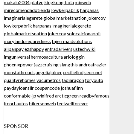
makalu2004
platye
kingkong bola
minweb
mirecomendadotienda
lowkerpabrik
harpanas
imaginerlalegerete
globalmarketsnation
jokercoy
lowkerpabrik
harpanas
imaginerlalegerete
globalmarketsnation
jokercoy
solocalcionapoli
marylandpreparedness
fajerrmaidsolutions
alipanpay
ezshappy
entradarivers
ustechwiki
imguniversal
hermosacultura
arlologgin
phoenixpower
jazzcruising
slangthis
andreafrazier
monstathreads
angeliajoiner
cecilielind
seorunet
qualityrehomes
vacumetros
fadiaragon
foryouto
paydayloansilr
coupancode
joshuaflinn
conformable-jp
winifred
arcticgreen
readbyfamous
itcort.autos
bikersonweb
feelwellforever
SPONSOR