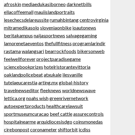
afroskin
mediaedukasiborneo
darknetbills
ellacoffeemall
mauiislandportraits
lesechecsdelareussite
rumahbintang
centrovirginia
mitramedikasolo
sloveniaonbike
ioautonews
beritakampus
naijasportnews
salvagegaming
lamorenetaeventos
thefullfitness
programlarindir
rastama
walangsari
bearrockfoods
bikersonweb
feelwellforever
projectparadisegame
sciencebookprizes
hotelristorantevittoria
oaklandpolicebeat
atxukale
ilesvanille
tutelaeucarestia
arting.mx
global-history
travelnewseditor
fleeknews
worldnewswave
lettica.org
noahs wish
greenrivernetwork
autoexpertproducts
healthcarelawsuit
sportmuseumcuracao
beef cattle
assurecontrols
hospitalnearme
arquidiocesisdgo
coinsmonedas
cirebonpost
coronameter
shiftorbit
icdiss