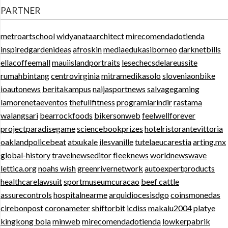
PARTNER
metroartschool
widyanataarchitect
mirecomendadotienda
inspiredgardenideas
afroskin
mediaedukasiborneo
darknetbills
ellacoffeemall
mauiislandportraits
lesechecsdelareussite
rumahbintang
centrovirginia
mitramedikasolo
sloveniaonbike
ioautonews
beritakampus
naijasportnews
salvagegaming
lamorenetaeventos
thefullfitness
programlarindir
rastama
walangsari
bearrockfoods
bikersonweb
feelwellforever
projectparadisegame
sciencebookprizes
hotelristorantevittoria
oaklandpolicebeat
atxukale
ilesvanille
tutelaeucarestia
arting.mx
global-history
travelnewseditor
fleeknews
worldnewswave
lettica.org
noahs wish
greenrivernetwork
autoexpertproducts
healthcarelawsuit
sportmuseumcuracao
beef cattle
assurecontrols
hospitalnearme
arquidiocesisdgo
coinsmonedas
cirebonpost
coronameter
shiftorbit
icdiss
makalu2004
platye
kingkong bola
minweb
mirecomendadotienda
lowkerpabrik