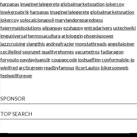
harpanas
imaginerlalegerete
globalmarketsnation
jokercoy
lowkerpabrik
harpanas
imaginerlalegerete
globalmarketsnation
jokercoy
solocalcionapoli
marylandpreparedness
fajerrmaidsolutions
alipanpay
ezshappy
entradarivers
ustechwiki
imguniversal
hermosacultura
arlologgin
phoenixpower
jazzcruising
slangthis
andreafrazier
monstathreads
angeliajoiner
cecilielind
seorunet
qualityrehomes
vacumetros
fadiaragon
foryouto
paydayloansilr
coupancode
joshuaflinn
conformable-jp
winifred
arcticgreen
readbyfamous
itcort.autos
bikersonweb
feelwellforever
SPONSOR
TOP SEARCH