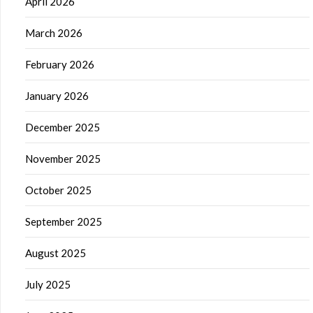
April 2026
March 2026
February 2026
January 2026
December 2025
November 2025
October 2025
September 2025
August 2025
July 2025