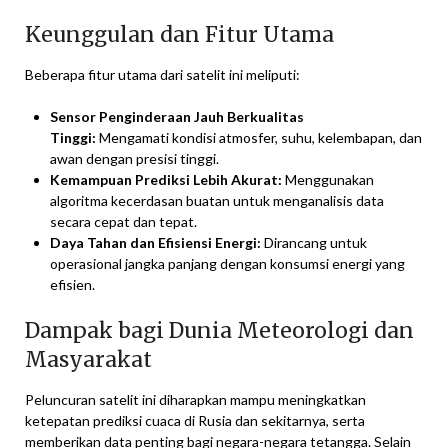
Keunggulan dan Fitur Utama
Beberapa fitur utama dari satelit ini meliputi:
Sensor Penginderaan Jauh Berkualitas
Tinggi:
Mengamati kondisi atmosfer, suhu, kelembapan, dan
awan dengan presisi tinggi.
Kemampuan Prediksi Lebih Akurat:
Menggunakan
algoritma kecerdasan buatan untuk menganalisis data
secara cepat dan tepat.
Daya Tahan dan Efisiensi Energi:
Dirancang untuk
operasional jangka panjang dengan konsumsi energi yang
efisien.
Dampak bagi Dunia Meteorologi dan
Masyarakat
Peluncuran satelit ini diharapkan mampu meningkatkan
ketepatan prediksi cuaca di Rusia dan sekitarnya, serta
memberikan data penting bagi negara-negara tetangga. Selain