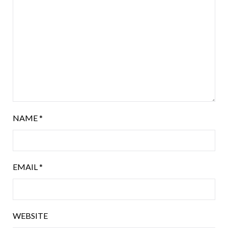
NAME
*
EMAIL
*
WEBSITE