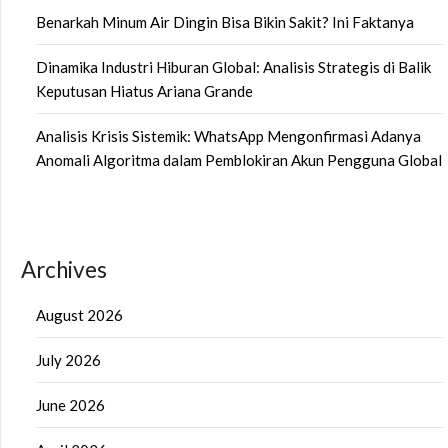
Benarkah Minum Air Dingin Bisa Bikin Sakit? Ini Faktanya
Dinamika Industri Hiburan Global: Analisis Strategis di Balik
Keputusan Hiatus Ariana Grande
Analisis Krisis Sistemik: WhatsApp Mengonfirmasi Adanya
Anomali Algoritma dalam Pemblokiran Akun Pengguna Global
Archives
August 2026
July 2026
June 2026