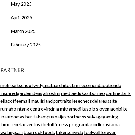
May 2025
April 2025
March 2025
February 2025
PARTNER
metroartschool
widyanataarchitect
mirecomendadotienda
inspiredgardenideas
afroskin
mediaedukasiborneo
darknetbills
ellacoffeemall
mauiislandportraits
lesechecsdelareussite
rumahbintang
centrovirginia
mitramedikasolo
sloveniaonbike
ioautonews
beritakampus
naijasportnews
salvagegaming
lamorenetaeventos
thefullfitness
programlarindir
rastama
walangsari
bearrockfoods
bikersonweb
feelwellforever