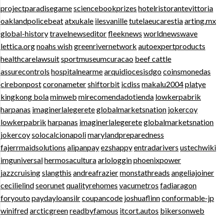
projectparadisegame
sciencebookprizes
hotelristorantevittoria
oaklandpolicebeat
atxukale
ilesvanille
tutelaeucarestia
arting.mx
global-history
travelnewseditor
fleeknews
worldnewswave
lettica.org
noahs wish
greenrivernetwork
autoexpertproducts
healthcarelawsuit
sportmuseumcuracao
beef cattle
assurecontrols
hospitalnearme
arquidiocesisdgo
coinsmonedas
cirebonpost
coronameter
shiftorbit
icdiss
makalu2004
platye
kingkong bola
minweb
mirecomendadotienda
lowkerpabrik
harpanas
imaginerlalegerete
globalmarketsnation
jokercoy
lowkerpabrik
harpanas
imaginerlalegerete
globalmarketsnation
jokercoy
solocalcionapoli
marylandpreparedness
fajerrmaidsolutions
alipanpay
ezshappy
entradarivers
ustechwiki
imguniversal
hermosacultura
arlologgin
phoenixpower
jazzcruising
slangthis
andreafrazier
monstathreads
angeliajoiner
cecilielind
seorunet
qualityrehomes
vacumetros
fadiaragon
foryouto
paydayloansilr
coupancode
joshuaflinn
conformable-jp
winifred
arcticgreen
readbyfamous
itcort.autos
bikersonweb