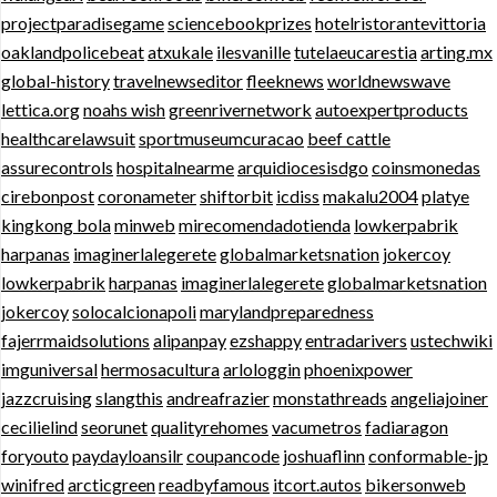
projectparadisegame
sciencebookprizes
hotelristorantevittoria
oaklandpolicebeat
atxukale
ilesvanille
tutelaeucarestia
arting.mx
global-history
travelnewseditor
fleeknews
worldnewswave
lettica.org
noahs wish
greenrivernetwork
autoexpertproducts
healthcarelawsuit
sportmuseumcuracao
beef cattle
assurecontrols
hospitalnearme
arquidiocesisdgo
coinsmonedas
cirebonpost
coronameter
shiftorbit
icdiss
makalu2004
platye
kingkong bola
minweb
mirecomendadotienda
lowkerpabrik
harpanas
imaginerlalegerete
globalmarketsnation
jokercoy
lowkerpabrik
harpanas
imaginerlalegerete
globalmarketsnation
jokercoy
solocalcionapoli
marylandpreparedness
fajerrmaidsolutions
alipanpay
ezshappy
entradarivers
ustechwiki
imguniversal
hermosacultura
arlologgin
phoenixpower
jazzcruising
slangthis
andreafrazier
monstathreads
angeliajoiner
cecilielind
seorunet
qualityrehomes
vacumetros
fadiaragon
foryouto
paydayloansilr
coupancode
joshuaflinn
conformable-jp
winifred
arcticgreen
readbyfamous
itcort.autos
bikersonweb