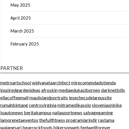
May 2025
April 2025
March 2025
February 2025
PARTNER
metroartschool
widyanataarchitect
mirecomendadotienda
inspiredgardenideas
afroskin
mediaedukasiborneo
darknetbills
ellacoffeemall
mauiislandportraits
lesechecsdelareussite
rumahbintang
centrovirginia
mitramedikasolo
sloveniaonbike
ioautonews
beritakampus
naijasportnews
salvagegaming
lamorenetaeventos
thefullfitness
programlarindir
rastama
walangsari
bearrockfoods
bikersonweb
feelwellforever