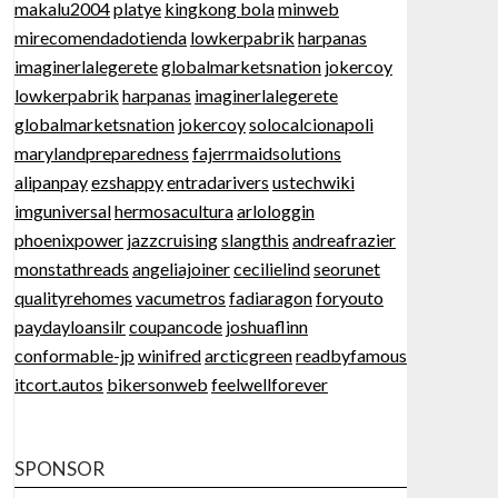
makalu2004
platye
kingkong bola
minweb
mirecomendadotienda
lowkerpabrik
harpanas
imaginerlalegerete
globalmarketsnation
jokercoy
lowkerpabrik
harpanas
imaginerlalegerete
globalmarketsnation
jokercoy
solocalcionapoli
marylandpreparedness
fajerrmaidsolutions
alipanpay
ezshappy
entradarivers
ustechwiki
imguniversal
hermosacultura
arlologgin
phoenixpower
jazzcruising
slangthis
andreafrazier
monstathreads
angeliajoiner
cecilielind
seorunet
qualityrehomes
vacumetros
fadiaragon
foryouto
paydayloansilr
coupancode
joshuaflinn
conformable-jp
winifred
arcticgreen
readbyfamous
itcort.autos
bikersonweb
feelwellforever
SPONSOR