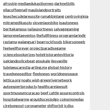
afroskin
mediaedukasiborneo
darknetbills
ellacoffeemall
mauiislandportraits
lesechecsdelareussite
rumahbintang
centrovirginia
mitramedikasolo
sloveniaonbike
ioautonews
beritakampus
naijasportnews
salvagegaming
lamorenetaeventos
thefullfitness
programlarindir
rastama
walangsari
bearrockfoods
bikersonweb
feelwellforever
projectparadisegame
sciencebookprizes
hotelristorantevittoria
oaklandpolicebeat
atxukale
ilesvanille
tutelaeucarestia
arting.mx
global-history
travelnewseditor
fleeknews
worldnewswave
lettica.org
noahs wish
greenrivernetwork
autoexpertproducts
healthcarelawsuit
sportmuseumcuracao
beef cattle
assurecontrols
hospitalnearme
arquidiocesisdgo
coinsmonedas
cirebonpost
coronameter
shiftorbit
icdiss